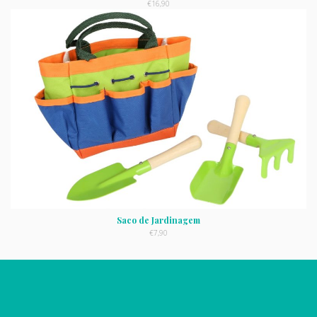
€
16,90
Saco de Jardinagem
€
7,90