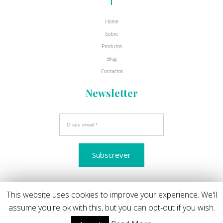
Home
Sobre
Produtos
Blog
Contactos
Newsletter
This website uses cookies to improve your experience. We'll
© 2017 Kaaboo . All Rights Reserved
assume you're ok with this, but you can opt-out if you wish.
Todos os preços incluem IVA à taxa legal em vigor
Métodos de pagamento disponíveis: Multibanco, MBWay e Paypal