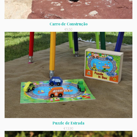
Carro de Construção
€
9,50
Puzzle de Estrada
€
13,90