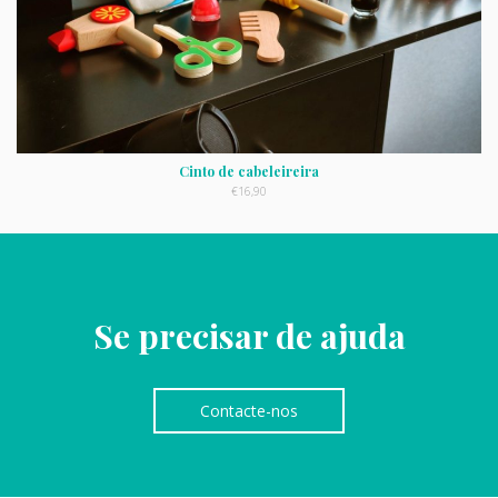
Cinto de cabeleireira
€
16,90
Se precisar de ajuda
Contacte-nos